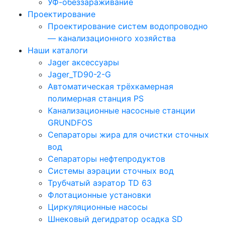
УФ-обеззараживание
Проектирование
Проектирование систем водопроводно
— канализационного хозяйства
Наши каталоги
Jager аксессуары
Jager_TD90-2-G
Автоматическая трёхкамерная
полимерная станция PS
Канализационные насосные станции
GRUNDFOS
Сепараторы жира для очистки сточных
вод
Сепараторы нефтепродуктов
Системы аэрации сточных вод
Трубчатый аэратор TD 63
Флотационные установки
Циркуляционные насосы
Шнековый дегидратор осадка SD