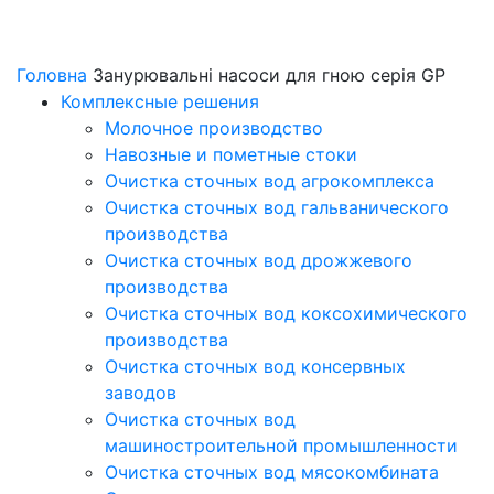
Занурювальні насоси для гною серія GP
Головна
Занурювальні насоси для гною серія GP
Комплексные решения
Молочное производство
Навозные и пометные стоки
Очистка сточных вод агрокомплекса
Очистка сточных вод гальванического
производства
Очистка сточных вод дрожжевого
производства
Очистка сточных вод коксохимического
производства
Очистка сточных вод консервных
заводов
Очистка сточных вод
машиностроительной промышленности
Очистка сточных вод мясокомбината