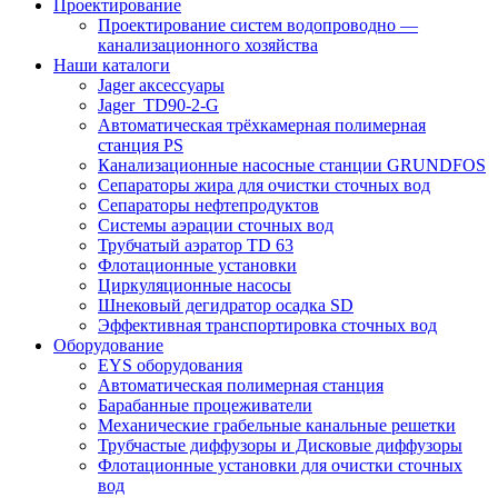
Проектирование
Проектирование систем водопроводно —
канализационного хозяйства
Наши каталоги
Jager аксессуары
Jager_TD90-2-G
Автоматическая трёхкамерная полимерная
станция PS
Канализационные насосные станции GRUNDFOS
Сепараторы жира для очистки сточных вод
Сепараторы нефтепродуктов
Системы аэрации сточных вод
Трубчатый аэратор TD 63
Флотационные установки
Циркуляционные насосы
Шнековый дегидратор осадка SD
Эффективная транспортировка сточных вод
Оборудование
EYS оборудования
Автоматическая полимерная станция
Барабанные процеживатели
Механические грабельные канальные решетки
Трубчастые диффузоры и Дисковые диффузоры
Флотационные установки для очистки сточных
вод