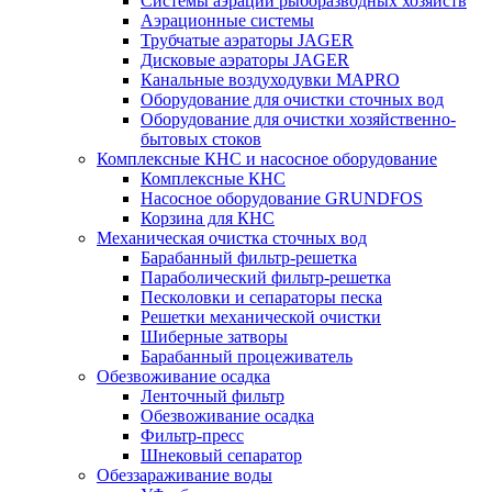
Системы аэрации рыборазводных хозяйств
Аэрационные системы
Трубчатые аэраторы JAGER
Дисковые аэраторы JAGER
Канальные воздуходувки MAPRO
Оборудование для очистки сточных вод
Оборудование для очистки хозяйственно-
бытовых стоков
Комплексные КНС и насосное оборудование
Комплексные КНС
Насосное оборудование GRUNDFOS
Корзина для КНС
Механическая очистка сточных вод
Барабанный фильтр-решетка
Параболический фильтр-решетка
Песколовки и сепараторы песка
Решетки механической очистки
Шиберные затворы
Барабанный процеживатель
Обезвоживание осадка
Ленточный фильтр
Обезвоживание осадка
Фильтр-пресс
Шнековый сепаратор
Обеззараживание воды