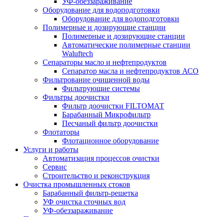
УФ-обеззараживание
Оборудование для водоподготовки
Оборудование для водоподготовки
Полимерные и дозирующие станции
Полимерные и дозирующие станции
Автоматические полимерные станции
Waluftech
Сепараторы масло и нефтепродуктов
Сепаратор масла и нефтепродуктов АСО
Фильтрование очищенной воды
Фильтрующие системы
Фильтры доочистки
Фильтр доочистки FILTOМАТ
Барабанный Микрофильтр
Песчаный фильтр доочистки
Флотаторы
Флотационное оборудование
Услуги и работы
Автоматизация процессов очистки
Сервис
Строительство и реконструкция
Очистка промышленных стоков
Барабанный фильтр-решетка
УФ очистка сточных вод
УФ-обеззараживание