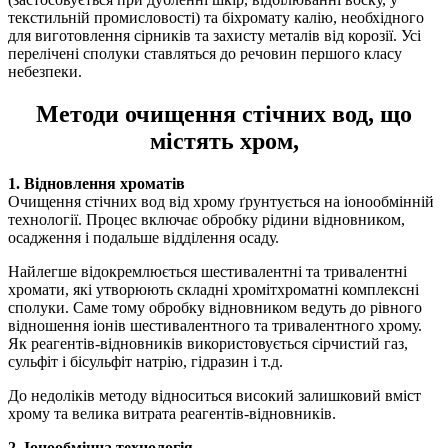
текстильній промисловості) та біхромату калію, необхідного
для виготовлення сірників та захисту металів від корозії. Усі
перелічені сполуки ставляться до речовин першого класу
небезпеки.
Методи очищення стічних вод, що
містять хром,
1. Відновлення хроматів
Очищення стічних вод від хрому ґрунтується на іонообмінній
технології. Процес включає обробку рідини відновником,
осадження і подальше відділення осаду.
Найлегше відокремлюється шестивалентні та тривалентні
хромати, які утворюють складні хромітхроматні комплексні
сполуки. Саме тому обробку відновником ведуть до рівного
відношення іонів шестивалентного та тривалентного хрому.
Як реагентів-відновників використовується сірчистий газ,
сульфіт і бісульфіт натрію, гідразин і т.д.
До недоліків методу відноситься високий залишковий вміст
хрому та велика витрата реагентів-відновників.
2. Іонообмінна технологія