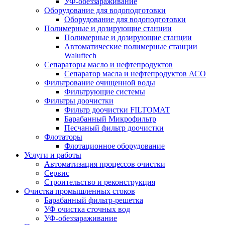
УФ-обеззараживание
Оборудование для водоподготовки
Оборудование для водоподготовки
Полимерные и дозирующие станции
Полимерные и дозирующие станции
Автоматические полимерные станции
Waluftech
Сепараторы масло и нефтепродуктов
Сепаратор масла и нефтепродуктов АСО
Фильтрование очищенной воды
Фильтрующие системы
Фильтры доочистки
Фильтр доочистки FILTOМАТ
Барабанный Микрофильтр
Песчаный фильтр доочистки
Флотаторы
Флотационное оборудование
Услуги и работы
Автоматизация процессов очистки
Сервис
Строительство и реконструкция
Очистка промышленных стоков
Барабанный фильтр-решетка
УФ очистка сточных вод
УФ-обеззараживание