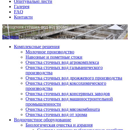
Опитувальні листи
Галерея
FAQ
Контакти
Очищення стічних вод від хрому
Головна
Очищення стічних вод від хрому
Комплексные решения
Молочное производство
Навозные и пометные стоки
Очистка сточных вод агрокомплекса
Очистка сточных вод гальванического
производства
Очистка сточных вод дрожжевого производства
Очистка сточных вод коксохимического
производства
Очистка сточных вод консервных заводов
Очистка сточных вод машиностроительной
промышленности
Очистка сточных вод мясокомбината
Очистка сточных вод от хрома
Водоочистное оборудование
Биологическая очистка и аэрация