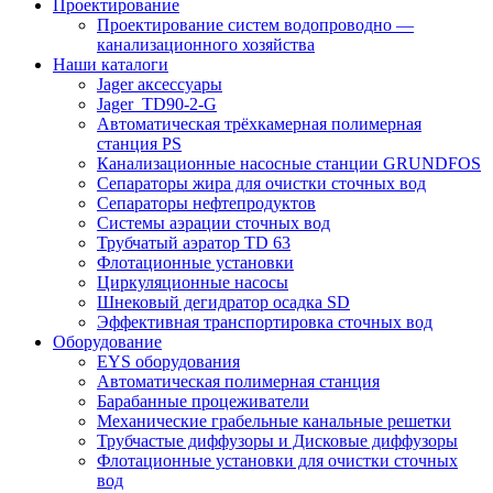
Проектирование
Проектирование систем водопроводно —
канализационного хозяйства
Наши каталоги
Jager аксессуары
Jager_TD90-2-G
Автоматическая трёхкамерная полимерная
станция PS
Канализационные насосные станции GRUNDFOS
Сепараторы жира для очистки сточных вод
Сепараторы нефтепродуктов
Системы аэрации сточных вод
Трубчатый аэратор TD 63
Флотационные установки
Циркуляционные насосы
Шнековый дегидратор осадка SD
Эффективная транспортировка сточных вод
Оборудование
EYS оборудования
Автоматическая полимерная станция
Барабанные процеживатели
Механические грабельные канальные решетки
Трубчастые диффузоры и Дисковые диффузоры
Флотационные установки для очистки сточных
вод