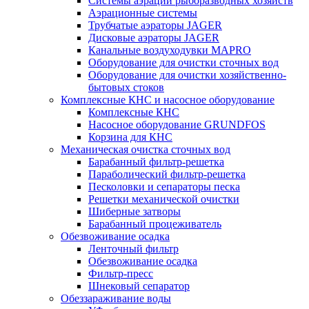
Системы аэрации рыборазводных хозяйств
Аэрационные системы
Трубчатые аэраторы JAGER
Дисковые аэраторы JAGER
Канальные воздуходувки MAPRO
Оборудование для очистки сточных вод
Оборудование для очистки хозяйственно-
бытовых стоков
Комплексные КНС и насосное оборудование
Комплексные КНС
Насосное оборудование GRUNDFOS
Корзина для КНС
Механическая очистка сточных вод
Барабанный фильтр-решетка
Параболический фильтр-решетка
Песколовки и сепараторы песка
Решетки механической очистки
Шиберные затворы
Барабанный процеживатель
Обезвоживание осадка
Ленточный фильтр
Обезвоживание осадка
Фильтр-пресс
Шнековый сепаратор
Обеззараживание воды