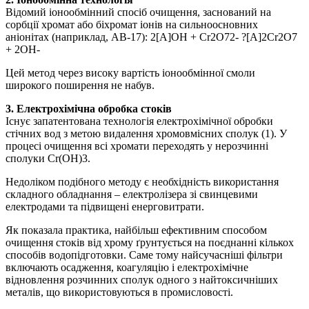
Відомий іонообмінний спосіб очищення, заснований на
сорбції хромат або біхромат іонів на сильноосновних
аніонітах (наприклад, AB-17): 2[А]ОН + Cr2O72- ?[А]2Cr2O7
+ 2ОН-
Цей метод через високу вартість іонообмінної смоли
широкого поширення не набув.
3. Електрохімічна обробка стоків
Існує запатентована технологія електрохімічної обробки
стічних вод з метою видалення хромовмісних сполук (1). У
процесі очищення всі хромати переходять у нерозчинні
сполуки Cr(ОН)3.
Недоліком подібного методу є необхідність використання
складного обладнання – електролізера зі свинцевими
електродами та підвищені енерговитрати.
Як показала практика, найбільш ефективним способом
очищення стоків від хрому ґрунтується на поєднанні кількох
способів водопідготовки. Саме тому найсучасніші фільтри
включають осадження, коагуляцію і електрохімічне
відновлення розчинних сполук одного з найтоксичніших
металів, що використовуються в промисловості.