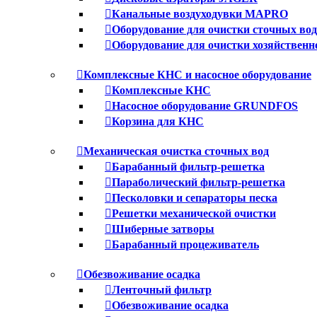
Канальные воздуходувки MAPRO
Оборудование для очистки сточных вод
Оборудование для очистки хозяйствен
Комплексные КНС и насосное оборудование
Комплексные КНС
Насосное оборудование GRUNDFOS
Корзина для КНС
Механическая очистка сточных вод
Барабанный фильтр-решетка
Параболический фильтр-решетка
Песколовки и сепараторы песка
Решетки механической очистки
Шиберные затворы
Барабанный процеживатель
Обезвоживание осадка
Ленточный фильтр
Обезвоживание осадка