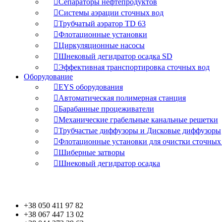
Сепараторы нефтепродуктов
Системы аэрации сточных вод
Трубчатый аэратор TD 63
Флотационные установки
Циркуляционные насосы
Шнековый дегидратор осадка SD
Эффективная транспортировка сточных вод
Оборудование
EYS оборудования
Автоматическая полимерная станция
Барабанные процеживатели
Механические грабельные канальные решетки
Трубчастые диффузоры и Дисковые диффузоры
Флотационные установки для очистки сточных
Шиберные затворы
Шнековый дегидратор осадка
Контакти
+38 050 411 97 82
+38 067 447 13 02