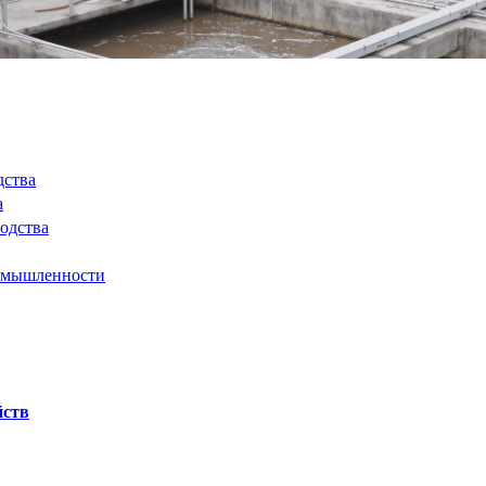
дства
а
одства
ромышленности
йств