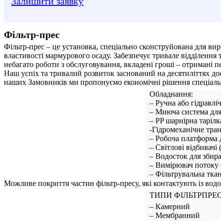
Залишити заявку
Фільтр-прес
Фільтр-прес – це установка, спеціально сконструйована для вир
властивості мармурового осаду. Забезпечує тривале відділення 
небагато роботи з обслуговування, вкладені гроші – отримані п
Наш успіх та тривалий розвиток заснований на десятиліттях д
наших Замовників ми пропонуємо економічні рішення спеціальн
Обладнання:
– Ручна або гідравлі
– Миюча система для
– PP шарнірна тарілк
-Гідромеханічне тра
– Робоча платформа 
– Світлові відбивачі 
– Водосток для збир
– Вимірювач потоку 
– Фільтрувальна тка
Можливе покриття частин фільтр-пресу, які контактують із во
ТИПИ ФІЛЬТРПРЕ
– Камерний
– Мембранний