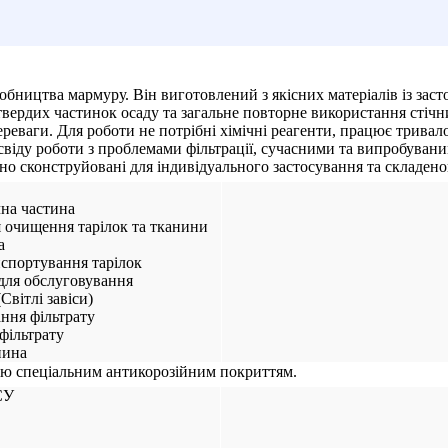
обництва мармуру. Він виготовлений з якісних матеріалів із заст
твердих частинок осаду та загальне повторне використання стічн
ереваги. Для роботи не потрібні хімічні реагенти, працює тривал
освіду роботи з проблемами фільтрації, сучасними та випробува
о сконструйовані для індивідуального застосування та складено
чна частина
 очищення тарілок та тканини
а
нспортування тарілок
для обслуговування
(Світлі завіси)
ання фільтрату
фільтрату
нина
дою спеціальним антикорозійним покриттям.
СУ