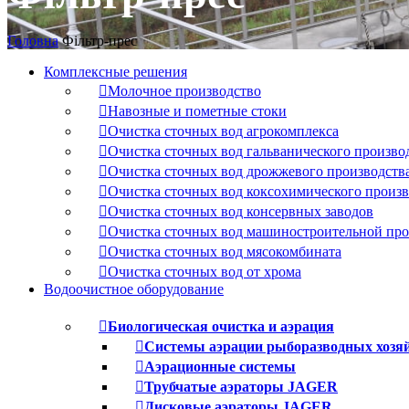
Головна
Фільтр-прес
Комплексные решения
Молочное производство
Навозные и пометные стоки
Очистка сточных вод агрокомплекса
Очистка сточных вод гальванического произво
Очистка сточных вод дрожжевого производств
Очистка сточных вод коксохимического произв
Очистка сточных вод консервных заводов
Очистка сточных вод машиностроительной п
Очистка сточных вод мясокомбината
Очистка сточных вод от хрома
Водоочистное оборудование
Биологическая очистка и аэрация
Системы аэрации рыборазводных хозя
Аэрационные системы
Трубчатые аэраторы JAGER
Дисковые аэраторы JAGER