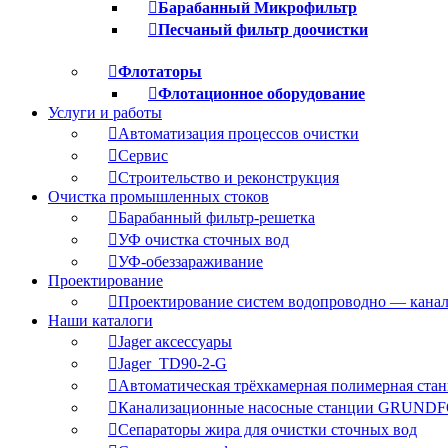
Барабанный Микрофильтр
Песчаный фильтр доочистки
Флотаторы
Флотационное оборудование
Услуги и работы
Автоматизация процессов очистки
Сервис
Строительство и реконструкция
Очистка промышленных стоков
Барабанный фильтр-решетка
УФ очистка сточных вод
УФ-обеззараживание
Проектирование
Проектирование систем водопроводно — канал
Наши каталоги
Jager аксессуары
Jager_TD90-2-G
Автоматическая трёхкамерная полимерная стан
Канализационные насосные станции GRUND
Сепараторы жира для очистки сточных вод