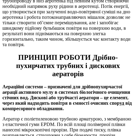
трубопроводу в низ аеротенка під певним кутом створюючи
необхідний напрямок руху рідини в аеротенці. Потік енергії,
що утворюється при залученні водо-повітряної суміші на дно
аеротенка і робота потоконаправляючих мішалок дозволяє не
тільки створити об’ємне перемішування, але і запобігає
швидкому підйому бульбашок повітря на поверхню води, в
результаті вони піднімаються на поверхню злегка
горизонтально, таким чином, збільшується час контакту води
та повітря.
ПРИНЦИП РОБОТИ Дрібно-
пухирчатих трубних і дискових
аераторів
Аераційні системи – призначені для дрібнопухирчастої
аерації активного мулу в системах біологічного очищення
стічних вод. Дискові або трубчасті аератори – це елемент,
через який надходить повітря в ємності очисних споруд від
компресорного обладнання.
Аератор є поліетиленовою трубною арматурою, з мембраною
з еластичної гуми EPDM. По всій площі полімерної плівки
нанесені мікроскопічні прорізи. При подачі тиску, плівка
розправляється, струшуючи з себе біонарости, прорізи