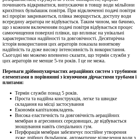
починають відкриватися, випускаючи в товщу води мільйони
крихітних бульбашок повітря. При відключенні подачі повітря
всі прорізи закриваються, плівка зморщується, доступу води
всередину аератора не відбувається. Таким чином, ми бачимо,
що з кожним включенням подачі повітря відбувається процес
самоочищення поверхні плівки, що впливає на унікальні
характеристики надійності та довговічності. Десятирічна
історія використання цих аераторів показала виняткову
надійність та дуже високу інтенсивність їх використання.
Сьогодні ми можемо впевнено сказати, що термін служби у
цих аераторів не менше 5-ти років. І це не межа.
Переваги дрібнопухирчастих аераційних систем з трубними
елементами в порівнянні з існуючими дірчастими трубами і
плитами:
Термін служби понад 5 років.
Проста та надійна конструкція, легке та швидке
складання на місці застосування
Економія капіталовкладень.
Висока еластичність та довговічність аераційних
мембран в агресивних середовищах, де відбувається
зношування навіть спеціальних гум.
Перфорація мембран забезпечує постійне утворення
дуже дрібних бульбашок, автоматичне відведення води з