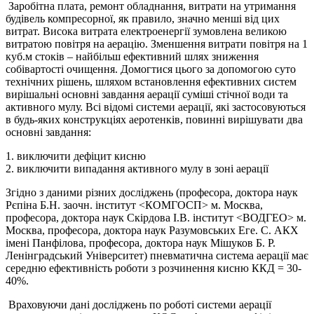
Заробітна плата, ремонт обладнання, витрати на утримання
будівель компресорної, як правило, значно менші від цих
витрат. Висока витрата електроенергії зумовлена ​​великою
витратою повітря на аерацію. Зменшення витрати повітря на 1
куб.м стоків – найбільш ефективний шлях зниження
собівартості очищення. Домогтися цього за допомогою суто
технічних рішень, шляхом встановлення ефективних систем
вирішальні основні завдання аерації суміші стічної води та
активного мулу. Всі відомі системи аерації, які застосовуються
в будь-яких конструкціях аеротенків, повинні вирішувати два
основні завдання:
1. виключити дефіцит кисню
2. виключити випадання активного мулу в зоні аерації
Згідно з даними різних досліджень (професора, доктора наук
Рєпіна Б.Н. заочн. інститут <КОМГОСП> м. Москва,
професора, доктора наук Скірдова І.В. інститут <ВОДГЕО> м.
Москва, професора, доктора наук Разумовських Еге. С. АКХ
імені Панфілова, професора, доктора наук Мішуков Б. Р.
Ленінградський Університет) пневматична система аерації має
середню ефективність роботи з розчинення кисню ККД = 30-
40%.
Враховуючи дані досліджень по роботі системи аерації