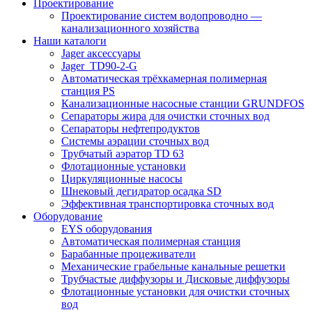
Проектирование
Проектирование систем водопроводно —
канализационного хозяйства
Наши каталоги
Jager аксессуары
Jager_TD90-2-G
Автоматическая трёхкамерная полимерная
станция PS
Канализационные насосные станции GRUNDFOS
Сепараторы жира для очистки сточных вод
Сепараторы нефтепродуктов
Системы аэрации сточных вод
Трубчатый аэратор TD 63
Флотационные установки
Циркуляционные насосы
Шнековый дегидратор осадка SD
Эффективная транспортировка сточных вод
Оборудование
EYS оборудования
Автоматическая полимерная станция
Барабанные процеживатели
Механические грабельные канальные решетки
Трубчастые диффузоры и Дисковые диффузоры
Флотационные установки для очистки сточных
вод