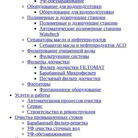
УФ-обеззараживание
Оборудование для водоподготовки
Оборудование для водоподготовки
Полимерные и дозирующие станции
Полимерные и дозирующие станции
Автоматические полимерные станции
Waluftech
Сепараторы масло и нефтепродуктов
Сепаратор масла и нефтепродуктов АСО
Фильтрование очищенной воды
Фильтрующие системы
Фильтры доочистки
Фильтр доочистки FILTOМАТ
Барабанный Микрофильтр
Песчаный фильтр доочистки
Флотаторы
Флотационное оборудование
Услуги и работы
Автоматизация процессов очистки
Сервис
Строительство и реконструкция
Очистка промышленных стоков
Барабанный фильтр-решетка
УФ очистка сточных вод
УФ-обеззараживание