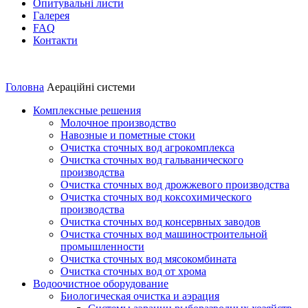
Опитувальні листи
Галерея
FAQ
Контакти
Аераційні системи
Головна
Аераційні системи
Комплексные решения
Молочное производство
Навозные и пометные стоки
Очистка сточных вод агрокомплекса
Очистка сточных вод гальванического
производства
Очистка сточных вод дрожжевого производства
Очистка сточных вод коксохимического
производства
Очистка сточных вод консервных заводов
Очистка сточных вод машиностроительной
промышленности
Очистка сточных вод мясокомбината
Очистка сточных вод от хрома
Водоочистное оборудование
Биологическая очистка и аэрация