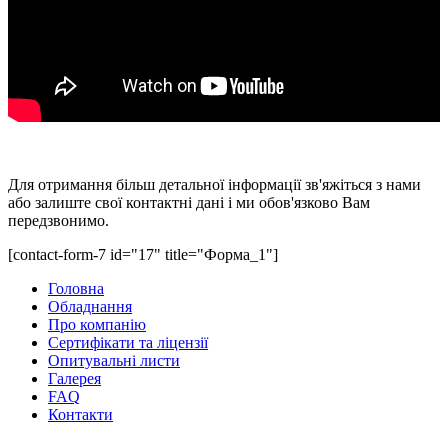
Отримати безкоштовну консультацію
Для отримання більш детальної інформації зв'яжіться з нами
або залиште свої контактні дані і ми обов'язково Вам
передзвонимо.
[contact-form-7 id="17" title="Форма_1"]
Головна
Обладнання
Про компанію
Сертифікати та ліцензії
Опитувальні листи
Галерея
FAQ
Контакти