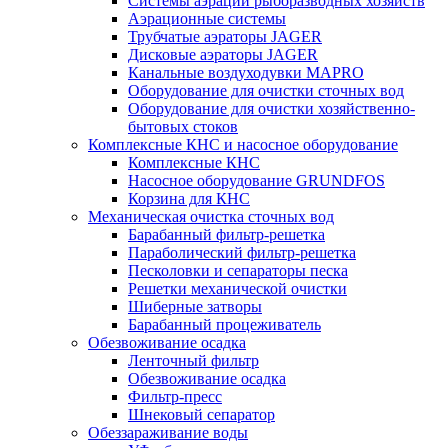
Системы аэрации рыборазводных хозяйств
Аэрационные системы
Трубчатые аэраторы JAGER
Дисковые аэраторы JAGER
Канальные воздуходувки MAPRO
Оборудование для очистки сточных вод
Оборудование для очистки хозяйственно-
бытовых стоков
Комплексные КНС и насосное оборудование
Комплексные КНС
Насосное оборудование GRUNDFOS
Корзина для КНС
Механическая очистка сточных вод
Барабанный фильтр-решетка
Параболический фильтр-решетка
Песколовки и сепараторы песка
Решетки механической очистки
Шиберные затворы
Барабанный процеживатель
Обезвоживание осадка
Ленточный фильтр
Обезвоживание осадка
Фильтр-пресс
Шнековый сепаратор
Обеззараживание воды