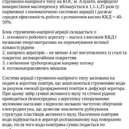
струминно-напірного типу на КОС м. Алушти, коефіцієнт
використання масопереносу збільшується в 1,1-1,25 рази (у
порівнянні з пневматичною системою аерації) і досягає
середня ефективність роботи з розчинення кисню ККД = 40-
50%.
Блок струменево-напірної аерації складається з:
1. основного робочого агрегату – насоса з високим ККД і
низькими енерговитратами на перекачування великої
кількості рідини
2. напірних аераторів – не менше 4 шт виготовлених із сталі та
покритих антикорозійним покриттям
3. глибинним трубопроводом напряму потоку
4. потоконаправляючих мішалок
Система аерації струминно-напірного типу заснована на
подачі в аеротенк повітря, що захоплюються струменями води
за рахунок ежекції (розрядження) повітря в дифузорі аератора.
При цьому забір суміші активного мулу та стічної рідини
проводиться безпосередньо з аеротенку спеціальними
муловими насосами з відносно низькою частотою обертання
електродвигуна, що дозволяє виключити руйнування
структури пластівців активного мулу. Насичення повітрям
води відбувається в аераторі розташованому над поверхнею
води, після чого водо-повітряна суміш подається по