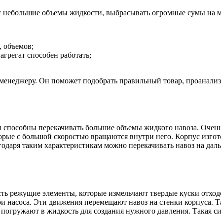
ас небольшие объемы жидкости, выбрасывать огромные сумы на 
, объемов;
 агрегат способен работать;
 менеджеру. Он поможет подобрать правильный товар, проанализ
пособны перекачивать большие объемы жидкого навоза. Очень 
орые с большой скоростью вращаются внутри него. Корпус изгот
одаря таким характеристикам можно перекачивать навоз на дальн
ть режущие элементы, которые измельчают твердые куски отходов
 насоса. Эти движения перемещают навоз на стенки корпуса. Та
 погружают в жидкость для создания нужного давления. Такая с