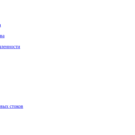
а
ва
шленности
овых стоков