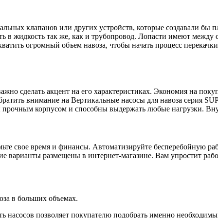
альных клапанов или других устройств, которые создавали бы п
ь в жидкость так же, как и трубопровод. Лопасти имеют между с
ватить огромный объем навоза, чтобы начать процесс перекачки.
важно сделать акцент на его характеристиках. Экономия на пок
обратить внимание на Вертикальные насосы для навоза серия S
прочным корпусом и способны выдержать любые нагрузки. Внут
ьте свое время и финансы. Автоматизируйте бесперебойную рабо
ие варианты размещены в интернет-магазине. Вам упростит работ
оза в больших объемах.
ь насосов позволяет покупателю подобрать именно необходимый