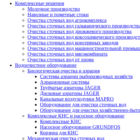
Комплексные решения
Молочное производство
Навозные и пометные стоки
Очистка сточных вод агрокомплекса
Очистка сточных вод гальванического производств
Очистка сточных вод дрожжевого производства
Очистка сточных вод коксохимического производст
Очистка сточных вод консервных заводов
Очистка сточных вод машиностроительной промы
Очистка сточных вод мясокомбината
Очистка сточных вод от хрома
Водоочистное оборудование
Биологическая очистка и аэрация
Системы аэрации рыборазводных хозяйств
Аэрационные системы
Трубчатые аэраторы JAGER
Дисковые аэраторы JAGER
Канальные воздуходувки MAPRO
Оборудование для очистки сточных вод
Оборудование для очистки хозяйственно-быт
Комплексные КНС и насосное оборудование
Комплексные КНС
Насосное оборудование GRUNDFOS
Корзина для КНС
Механическая очистка сточных вод