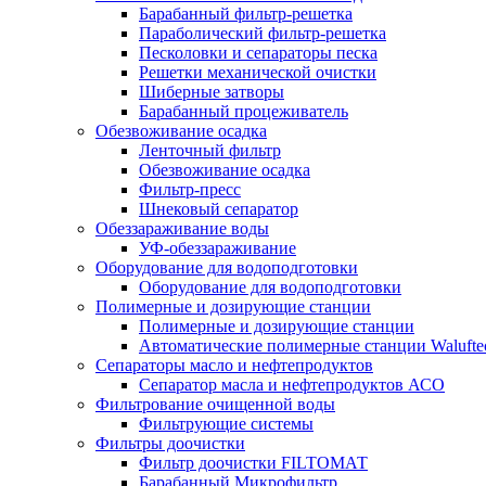
Барабанный фильтр-решетка
Параболический фильтр-решетка
Песколовки и сепараторы песка
Решетки механической очистки
Шиберные затворы
Барабанный процеживатель
Обезвоживание осадка
Ленточный фильтр
Обезвоживание осадка
Фильтр-пресс
Шнековый сепаратор
Обеззараживание воды
УФ-обеззараживание
Оборудование для водоподготовки
Оборудование для водоподготовки
Полимерные и дозирующие станции
Полимерные и дозирующие станции
Автоматические полимерные станции Walufte
Сепараторы масло и нефтепродуктов
Сепаратор масла и нефтепродуктов АСО
Фильтрование очищенной воды
Фильтрующие системы
Фильтры доочистки
Фильтр доочистки FILTOМАТ
Барабанный Микрофильтр