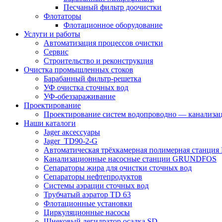
Песчаный фильтр доочистки
Флотаторы
Флотационное оборудование
Услуги и работы
Автоматизация процессов очистки
Сервис
Строительство и реконструкция
Очистка промышленных стоков
Барабанный фильтр-решетка
УФ очистка сточных вод
УФ-обеззараживание
Проектирование
Проектирование систем водопроводно — канализац
Наши каталоги
Jager аксессуары
Jager_TD90-2-G
Автоматическая трёхкамерная полимерная станция
Канализационные насосные станции GRUNDFOS
Сепараторы жира для очистки сточных вод
Сепараторы нефтепродуктов
Системы аэрации сточных вод
Трубчатый аэратор TD 63
Флотационные установки
Циркуляционные насосы
Шнековый дегидратор осадка SD