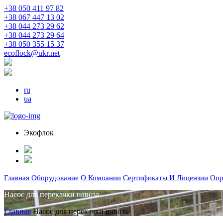
+38 050 411 97 82
+38 067 447 13 02
+38 044 273 29 62
+38 044 273 29 64
+38 050 355 15 37
ecoflock@ukr.net
ru
ua
Экофлок
Главная
Оборудование
О Компании
Сертификаты И Лицензии
Опр
Насос для перекачки навоза
Главная
Насос для перекачки навоза