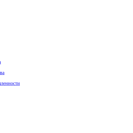
а
ва
шленности