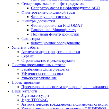
Сепараторы масло и нефтепродуктов
Сепаратор масла и нефтепродуктов АСО
Фильтрование очищенной воды
Фильтрующие системы
Фильтры доочистки
Фильтр доочистки FILTOМАТ
Барабанный Микрофильтр
Песчаный фильтр доочистки
Флотаторы
Флотационное оборудование
Услуги и работы
Автоматизация процессов очистки
Сервис
Строительство и реконструкция
Очистка промышленных стоков
Барабанный фильтр-решетка
УФ очистка сточных вод
УФ-обеззараживание
Проектирование
Проектирование систем водопроводно — канализац
Наши каталоги
Jager аксессуары
Jager_TD90-2-G
Автоматическая трёхкамерная полимерная станция
Канализационные насосные станции GRUNDFOS