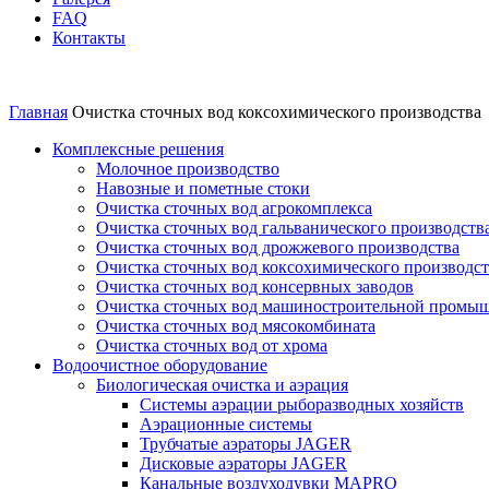
FAQ
Контакты
Очистка сточных вод коксохимического производства
Главная
Очистка сточных вод коксохимического производства
Комплексные решения
Молочное производство
Навозные и пометные стоки
Очистка сточных вод агрокомплекса
Очистка сточных вод гальванического производств
Очистка сточных вод дрожжевого производства
Очистка сточных вод коксохимического производст
Очистка сточных вод консервных заводов
Очистка сточных вод машиностроительной промы
Очистка сточных вод мясокомбината
Очистка сточных вод от хрома
Водоочистное оборудование
Биологическая очистка и аэрация
Системы аэрации рыборазводных хозяйств
Аэрационные системы
Трубчатые аэраторы JAGER
Дисковые аэраторы JAGER
Канальные воздуходувки MAPRO