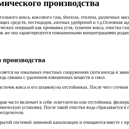
мического производства
ьного кокса, коксового газа, бензола, этилена, различных масе
ющих средств, пестицидов, азотных удобрений и т.д.Основная з
ческих операций как промывка угля, тушение кокса, очистка газ
к же она характеризуется повышенными концентрациями родани
 производства
ляется на локальных очистных сооружениях (хотя иногда в зави
едь связана с удалением взвешенных веществ и смол.
стичек кокса и его шламов) на отстойниках. После чего сточная 
рая часто включает в себя: осветлители или отстойники, филь
имическую установку. После такой очистки вода сбрасывается в 
оотделители.
крытой системой ливневой канализации и очищаются вместе с 