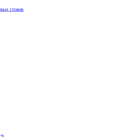
овых стоков
ch