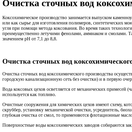
Очистка сточных вод коксохи
Коксохимическое производство занимается выпуском каменноугол
или как сырье для изготовления полимеров, синтетических мо
угля при помощи метода коксования. Во время таких технологи
преимущественно летучими фенолами, аммиаком и смолами. Та
значением рН от 7,1 до 8,8.
Очистка сточных вод коксохимического
Очистка сточных вод коксохимического производства осуществ
городскую канализационную сеть без очистки) и в первую очер
Вода коксовых цехов осветляется от механических примесей (ча
используется как топливо.
Очистные сооружения для химических цехов имеют схему, кото
скруббер, установку механической очистки, усреднитель, биох
глубокая очистка от смол, то применяются флотационные масл
Поверхностные воды коксохимических заводов собираются за