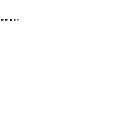
и
резвоним.