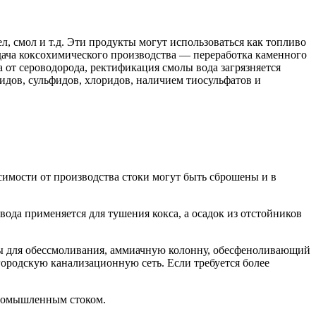
л, смол и т.д. Эти продукты могут использоваться как топливо
адача коксохимического производства — переработка каменного
а от сероводорода, ректификация смолы вода загрязняется
дов, сульфидов, хлоридов, наличием тиосульфатов и
симости от производства стоки могут быть сброшены и в
вода применяется для тушения кокса, а осадок из отстойников
тры для обессмоливания, аммиачную колонну, обесфеноливающий
городскую канализационную сеть. Если требуется более
промышленным стоком.